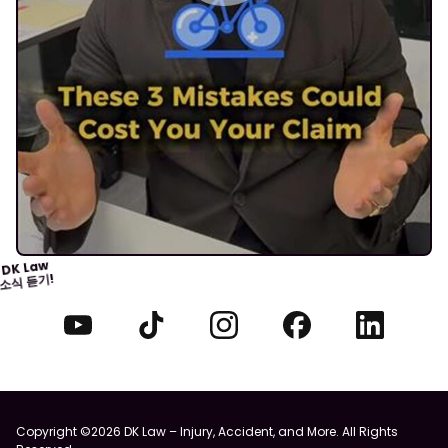
DK Law
소식 듣기!
Copyright ©2026 DK Law – Injury, Accident, and More. All Rights