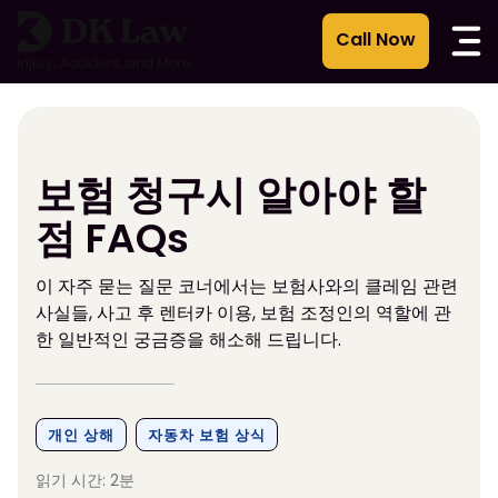
콘
텐
츠
로
건
너
뛰
보험 청구시 알아야 할
기
점 FAQs
이 자주 묻는 질문 코너에서는 보험사와의 클레임 관련
사실들, 사고 후 렌터카 이용, 보험 조정인의 역할에 관
한 일반적인 궁금증을 해소해 드립니다.
개인 상해
자동차 보험 상식
읽기 시간: 2분