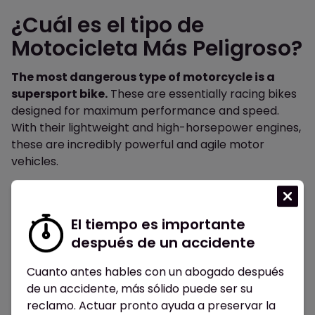
¿Cuál es el tipo de
Motocicleta Más Peligroso?
The most dangerous type of motorcycle is a
supersport bike.
These are essentially racing bikes
designed for maximum performance and speed.
With their lightweight and high-horsepower engines,
these are incredibly powerful and agile motor
vehicles.
Muchos modelos pueden alcanzar velocidades de
más de 160 millas por hora, lo que fomenta el exceso
El tiempo es importante
de velocidad y otros comportamientos riesgosos.
después de un accidente
Según el IIHS, las motos supersport tienen una tasa
de mortalidad
cuatro veces mayor
than
Cuanto antes hables con un abogado después
the average for all motorcycle types.
de un accidente, más sólido puede ser su
reclamo. Actuar pronto ayuda a preservar la