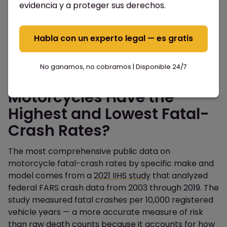
evidencia y a proteger sus derechos.
Habla con un experto legal — es gratis
No ganamos, no cobramos | Disponible 24/7
Which Specific
Motorcycles Have the
Highest and Lowest Fatal-
Crash Rates?
The most comprehensive public data on
motorcycle fatal-crash rates by specific make and
model comes from a
2021 IIHS study
that analyzed
federal FARS crash data from 2003 through 2019. The
study measured fatal crashes per 10,000 registered
vehicle years — a more accurate measure of risk
than raw death counts because it accounts for how