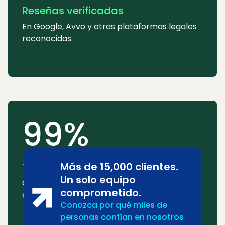
Reseñas verificadas
En Google, Avvo y otras plataformas legales
reconocidas.
99%
Más de 15,000 clientes.
Tasa de éxito
Un solo equipo
Ganamos o resolvemos la mayoría de los
comprometido.
casos de forma consistente.
Conozca por qué miles de
personas confían en nosotros