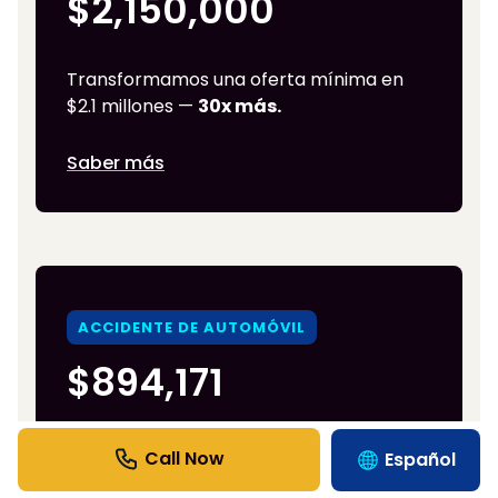
$2,150,000
Transformamos una oferta mínima en
$2.1 millones —
30x más.
Saber más
ACCIDENTE DE AUTOMÓVIL
$894,171
Comenzó en
$20,000
. Negociado 45
Español
veces más.